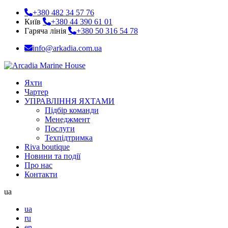
+380 482 34 57 76
Київ
+380 44 390 61 01
Гаряча лінія
+380 50 316 54 78
info@arkadia.com.ua
Яхти
Чартер
УПРАВЛІННЯ ЯХТАМИ
Підбір команди
Менеджмент
Послуги
Техпідтримка
Riva boutique
Новини та події
Про нас
Контакти
ua
ua
ru
en