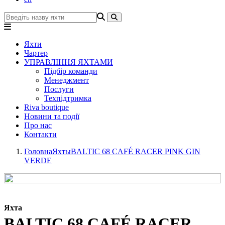
Яхти
Чартер
УПРАВЛІННЯ ЯХТАМИ
Підбір команди
Менеджмент
Послуги
Техпідтримка
Riva boutique
Новини та події
Про нас
Контакти
Головна
Яхты
BALTIC 68 CAFÉ RACER PINK GIN
VERDE
Яхта
BALTIC 68 CAFÉ RACER