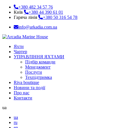
+380 482 34 57 76
Київ
+380 44 390 61 01
Гаряча лінія
+380 50 316 54 78
info@arkadia.com.ua
Яхти
Чартер
УПРАВЛІННЯ ЯХТАМИ
Підбір команди
Менеджмент
Послуги
Техпідтримка
Riva boutique
Новини та події
Про нас
Контакти
ua
ua
ru
en