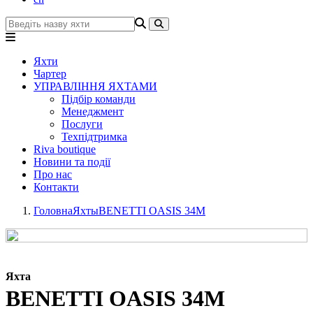
Яхти
Чартер
УПРАВЛІННЯ ЯХТАМИ
Підбір команди
Менеджмент
Послуги
Техпідтримка
Riva boutique
Новини та події
Про нас
Контакти
Головна
Яхты
BENETTI OASIS 34M
Яхта
BENETTI OASIS 34M