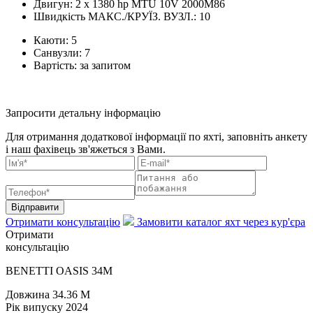
Двигун:
2 x 1380 hp MTU 10V 2000M86
Швидкість МАКС./КРУЇЗ. ВУЗЛ.:
10
Каюти:
5
Санвузли:
7
Вартість:
за запитом
Запросити детальну інформацію
Для отримання додаткової інформації по яхті, заповніть анкету
і наш фахівець зв'яжеться з Вами.
Відправити
Отримати консультацію
Замовити каталог яхт через кур'єра
Отримати
консультацію
BENETTI OASIS 34M
Довжина
34.36 M
Рік випуску
2024