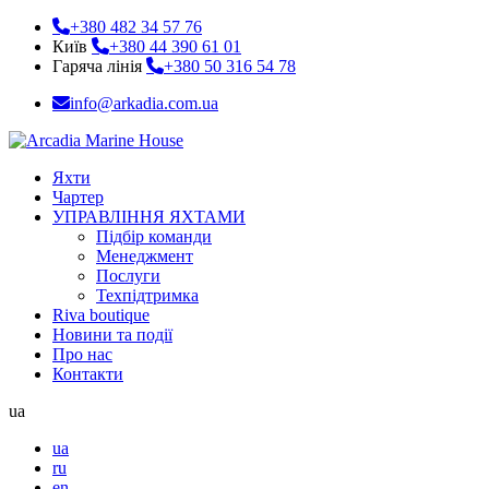
+380 482 34 57 76
Київ
+380 44 390 61 01
Гаряча лінія
+380 50 316 54 78
info@arkadia.com.ua
Яхти
Чартер
УПРАВЛІННЯ ЯХТАМИ
Підбір команди
Менеджмент
Послуги
Техпідтримка
Riva boutique
Новини та події
Про нас
Контакти
ua
ua
ru
en