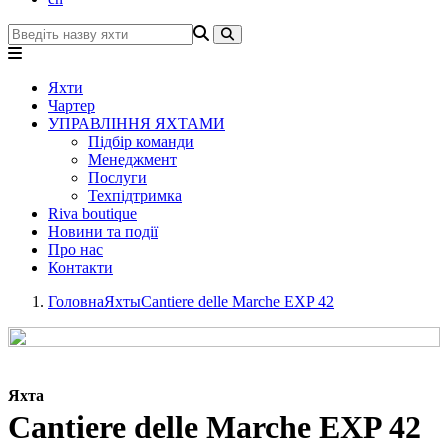
Яхти
Чартер
УПРАВЛІННЯ ЯХТАМИ
Підбір команди
Менеджмент
Послуги
Техпідтримка
Riva boutique
Новини та події
Про нас
Контакти
Головна
Яхты
Cantiere delle Marche EXP 42
Яхта
Cantiere delle Marche EXP 42