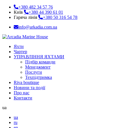
+380 482 34 57 76
Київ
+380 44 390 61 01
Гаряча лінія
+380 50 316 54 78
info@arkadia.com.ua
Яхти
Чартер
УПРАВЛІННЯ ЯХТАМИ
Підбір команди
Менеджмент
Послуги
Техпідтримка
Riva boutique
Новини та події
Про нас
Контакти
ua
ua
ru
en