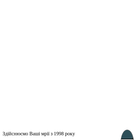
Лондон, Велика Британія
Бухарест, Румунія
UK 47a South Audley
33, Vasile Lascar str. Apt.7
Street
+40 747 886 707
+44 207 866 2257
Несебр, Болгарія
39 Edelvajs street
+359 89 550 28 00
Subscribe
Здійснюємо Ваші мрії з 1998 року