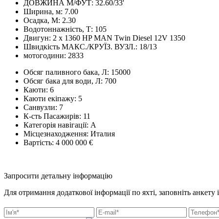
ДОВЖИНА М/ФУТ:
32.60/33'
Ширина, м:
7.00
Осадка, М:
2.30
Водотоннажність, Т:
105
Двигун:
2 x 1360 HP MAN Twin Diesel 12V 1350
Швидкість МАКС./КРУЇЗ. ВУЗЛ.:
18/13
мотогодини:
2833
Обсяг паливного бака, Л:
15000
Обсяг бака для води, Л:
700
Каюти:
6
Каюти екіпажу:
5
Санвузли:
7
К-сть Пасажирів:
11
Категорія навігації:
A
Місцезнаходження:
Италия
Вартість:
4 000 000 €
Запросити детальну інформацію
Для отримання додаткової інформації по яхті, заповніть анкету 