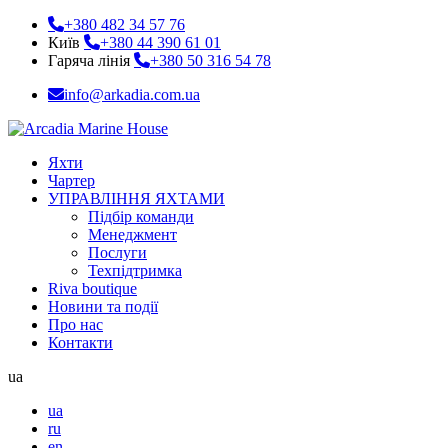
+380 482 34 57 76
Київ
+380 44 390 61 01
Гаряча лінія
+380 50 316 54 78
info@arkadia.com.ua
Яхти
Чартер
УПРАВЛІННЯ ЯХТАМИ
Підбір команди
Менеджмент
Послуги
Техпідтримка
Riva boutique
Новини та події
Про нас
Контакти
ua
ua
ru
en