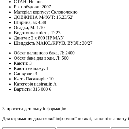
СТАН:
Не нова
Рік побудови:
2007
Матеріал корпусу:
Скловолокно
ДОВЖИНА М/ФУТ:
15.23/52'
Ширина, м:
4.38
Осадка, М:
1.10
Водотоннажність, Т:
23
Двигун:
2 x 800 HP MAN
Швидкість МАКС./КРУЇЗ. ВУЗЛ.:
30/27
Обсяг паливного бака, Л:
2400
Обсяг бака для води, Л:
500
Каюти:
3
Каюти екіпажу:
1
Санвузли:
3
К-сть Пасажирів:
10
Категорія навігації:
A
Вартість:
315 000 €
Запросити детальну інформацію
Для отримання додаткової інформації по яхті, заповніть анкету 