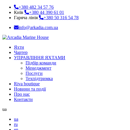
+380 482 34 57 76
Київ
+380 44 390 61 01
Гаряча лінія
+380 50 316 54 78
info@arkadia.com.ua
Яхти
Чартер
УПРАВЛІННЯ ЯХТАМИ
Підбір команди
Менеджмент
Послуги
Техпідтримка
Riva boutique
Новини та події
Про нас
Контакти
ua
ua
ru
en