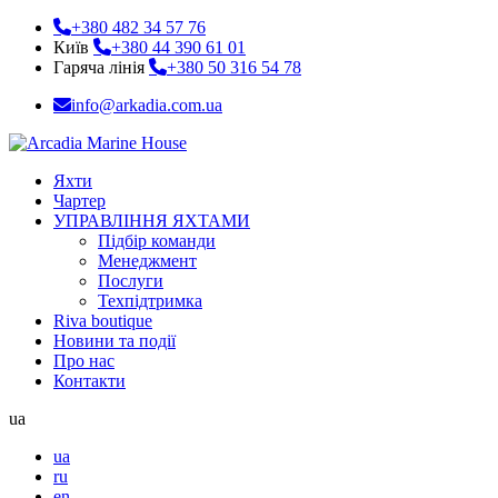
+380 482 34 57 76
Київ
+380 44 390 61 01
Гаряча лінія
+380 50 316 54 78
info@arkadia.com.ua
Яхти
Чартер
УПРАВЛІННЯ ЯХТАМИ
Підбір команди
Менеджмент
Послуги
Техпідтримка
Riva boutique
Новини та події
Про нас
Контакти
ua
ua
ru
en