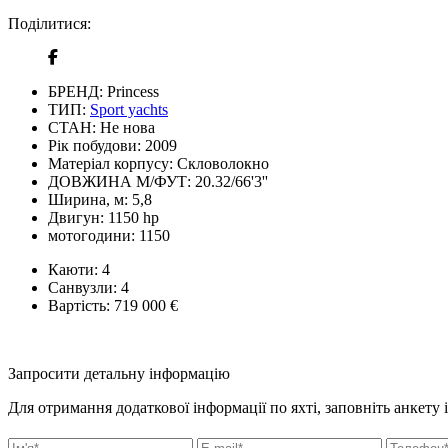
Поділитися:
БРЕНД:
Princess
ТИП:
Sport yachts
СТАН:
Не нова
Рік побудови:
2009
Матеріал корпусу:
Скловолокно
ДОВЖИНА М/ФУТ:
20.32/66'3''
Ширина, м:
5,8
Двигун:
1150 hp
мотогодини:
1150
Каюти:
4
Санвузли:
4
Вартість:
719 000 €
Запросити детальну інформацію
Для отримання додаткової інформації по яхті, заповніть анкету 