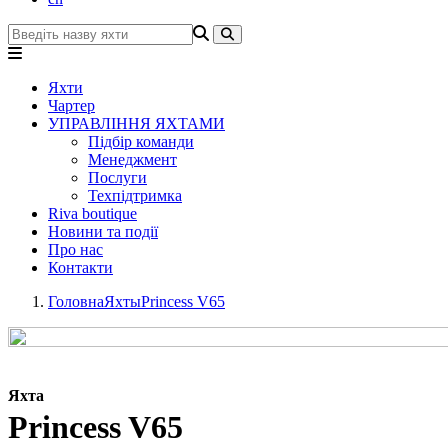
Яхти
Чартер
УПРАВЛІННЯ ЯХТАМИ
Підбір команди
Менеджмент
Послуги
Техпідтримка
Riva boutique
Новини та події
Про нас
Контакти
Головна
Яхты
Princess V65
Яхта
Princess V65