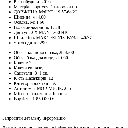
Рік побудови:
2016
Матеріал корпусу:
Скловолокно
ДОВЖИНА М/ФУТ:
19.57/64'2"
Ширина, м:
4.80
Осадка, М:
1.60
Водотоннажність, Т:
28
Двигун:
2 X MAN 1360 HР
Швидкість МАКС./КРУЇЗ. ВУЗЛ.:
40/37
мотогодини:
290
Обсяг паливного бака, Л:
3200
Обсяг бака для води, Л:
660
Каюти:
3
Каюти екіпажу:
1
Санвузли:
3+1 ек.
К-сть Пасажирів:
12
Категорія навігації:
A
Автономія, МОР. МИЛЬ:
255
Місцезнаходження:
Іспанія
Вартість:
1 850 000 €
Запросити детальну інформацію
Для отримання додаткової інформації по яхті, заповніть анкету