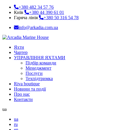
+380 482 34 57 76
Київ
+380 44 390 61 01
Гаряча лінія
+380 50 316 54 78
info@arkadia.com.ua
Яхти
Чартер
УПРАВЛІННЯ ЯХТАМИ
Підбір команди
Менеджмент
Послуги
Техпідтримка
Riva boutique
Новини та події
Про нас
Контакти
ua
ua
ru
en