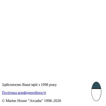
Лондон, Велика Британія
Бухарест, Румунія
UK 47a South Audley
33, Vasile Lascar str. Apt.7
Street
+40 747 886 707
+44 207 866 2257
Несебр, Болгарія
39 Edelvajs street
+359 89 550 28 00
Subscribe
Здійснюємо Ваші мрії з 1998 року
Політика конфіденційності
© Marine House "Arcadia" 1998–2026