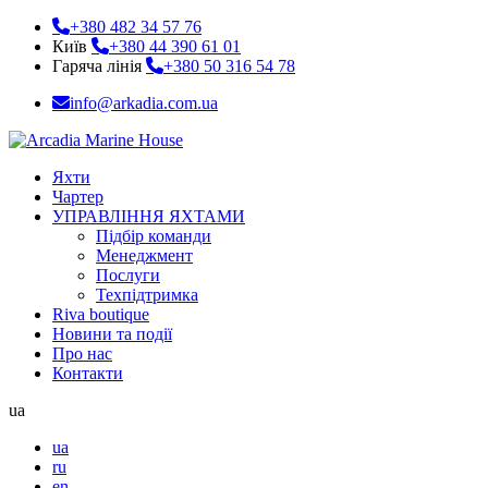
+380 482 34 57 76
Київ
+380 44 390 61 01
Гаряча лінія
+380 50 316 54 78
info@arkadia.com.ua
Яхти
Чартер
УПРАВЛІННЯ ЯХТАМИ
Підбір команди
Менеджмент
Послуги
Техпідтримка
Riva boutique
Новини та події
Про нас
Контакти
ua
ua
ru
en