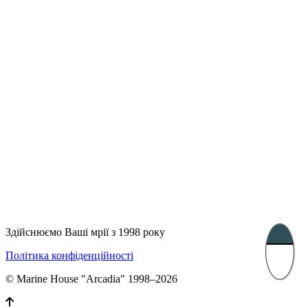
UK 47a South Audley
33, Vasile Lascar str. Apt.7
Street
+40 747 886 707
+44 207 866 2257
Несебр, Болгарія
39 Edelvajs street
+359 89 550 28 00
Subscribe
Здійснюємо Ваші мрії з 1998 року
Політика конфіденційності
© Marine House "Arcadia" 1998–2026