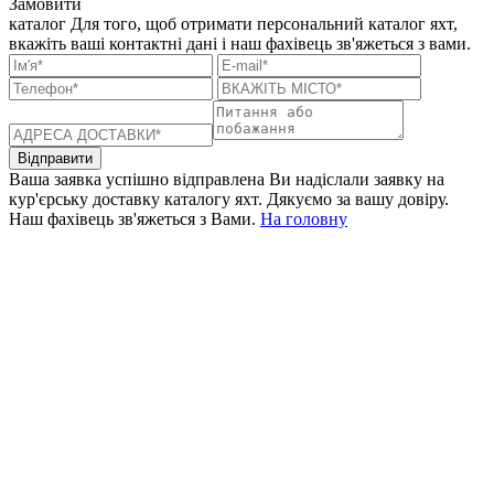
Замовити
каталог
Для того, щоб отримати персональний каталог яхт,
вкажіть ваші контактні дані і наш фахівець зв'яжеться з вами.
Відправити
Ваша заявка успішно відправлена
Ви надіслали заявку на
кур'єрську доставку каталогу яхт. Дякуємо за вашу довіру.
Наш фахівець зв'яжеться з Вами.
На головну
+380 50 316 54 78
Зв'язок через @
+380 44 390 61 01
info@arkadia.com.ua
Лондон, Велика Британія
Бухарест, Румунія