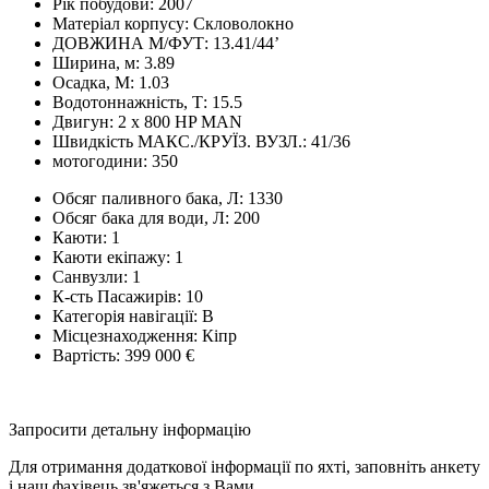
Рік побудови:
2007
Матеріал корпусу:
Скловолокно
ДОВЖИНА М/ФУТ:
13.41/44’
Ширина, м:
3.89
Осадка, М:
1.03
Водотоннажність, Т:
15.5
Двигун:
2 x 800 HP MAN
Швидкість МАКС./КРУЇЗ. ВУЗЛ.:
41/36
мотогодини:
350
Обсяг паливного бака, Л:
1330
Обсяг бака для води, Л:
200
Каюти:
1
Каюти екіпажу:
1
Санвузли:
1
К-сть Пасажирів:
10
Категорія навігації:
В
Місцезнаходження:
Кіпр
Вартість:
399 000 €
Запросити детальну інформацію
Для отримання додаткової інформації по яхті, заповніть анкету
і наш фахівець зв'яжеться з Вами.