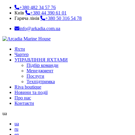
+380 482 34 57 76
Київ
+380 44 390 61 01
Гаряча лінія
+380 50 316 54 78
info@arkadia.com.ua
Яхти
Чартер
УПРАВЛІННЯ ЯХТАМИ
Підбір команди
Менеджмент
Послуги
Техпідтримка
Riva boutique
Новини та події
Про нас
Контакти
ua
ua
ru
en