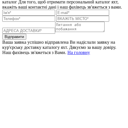
каталог
Для того, щоб отримати персональний каталог яхт,
вкажіть ваші контактні дані і наш фахівець зв'яжеться з вами.
Відправити
Ваша заявка успішно відправлена
Ви надіслали заявку на
кур'єрську доставку каталогу яхт. Дякуємо за вашу довіру.
Наш фахівець зв'яжеться з Вами.
На головну
+380 50 316 54 78
Зв'язок через @
+380 44 390 61 01
info@arkadia.com.ua
Лондон, Велика Британія
Бухарест, Румунія