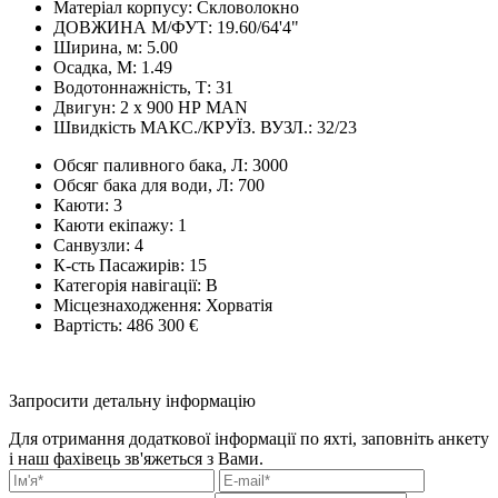
Матеріал корпусу:
Cкловолокно
ДОВЖИНА М/ФУТ:
19.60/64'4"
Ширина, м:
5.00
Осадка, М:
1.49
Водотоннажність, Т:
31
Двигун:
2 x 900 НР MAN
Швидкість МАКС./КРУЇЗ. ВУЗЛ.:
32/23
Обсяг паливного бака, Л:
3000
Обсяг бака для води, Л:
700
Каюти:
3
Каюти екіпажу:
1
Санвузли:
4
К-сть Пасажирів:
15
Категорія навігації:
B
Місцезнаходження:
Хорватія
Вартість:
486 300 €
Запросити детальну інформацію
Для отримання додаткової інформації по яхті, заповніть анкету
і наш фахівець зв'яжеться з Вами.