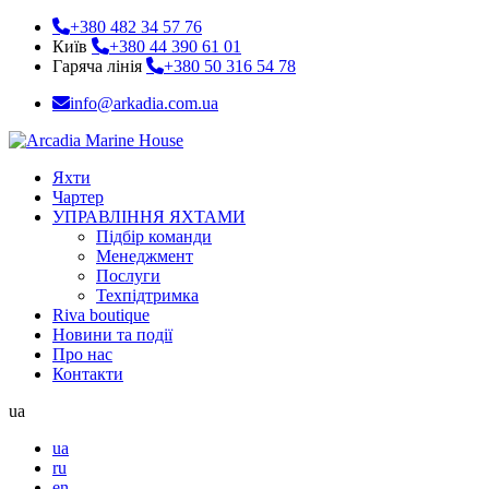
+380 482 34 57 76
Київ
+380 44 390 61 01
Гаряча лінія
+380 50 316 54 78
info@arkadia.com.ua
Яхти
Чартер
УПРАВЛІННЯ ЯХТАМИ
Підбір команди
Менеджмент
Послуги
Техпідтримка
Riva boutique
Новини та події
Про нас
Контакти
ua
ua
ru
en