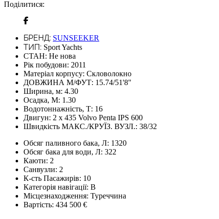
Поділитися:
БРЕНД:
SUNSEEKER
ТИП:
Sport Yachts
СТАН:
Не нова
Рік побудови:
2011
Матеріал корпусу:
Скловолокно
ДОВЖИНА М/ФУТ:
15.74/51'8"
Ширина, м:
4.30
Осадка, М:
1.30
Водотоннажність, Т:
16
Двигун:
2 x 435 Volvo Penta IPS 600
Швидкість МАКС./КРУЇЗ. ВУЗЛ.:
38/32
Обсяг паливного бака, Л:
1320
Обсяг бака для води, Л:
322
Каюти:
2
Санвузли:
2
К-сть Пасажирів:
10
Категорія навігації:
В
Місцезнаходження:
Туреччина
Вартість:
434 500 €