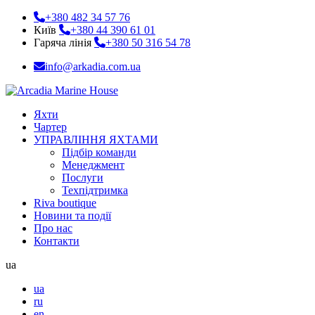
+380 482 34 57 76
Київ
+380 44 390 61 01
Гаряча лінія
+380 50 316 54 78
info@arkadia.com.ua
Яхти
Чартер
УПРАВЛІННЯ ЯХТАМИ
Підбір команди
Менеджмент
Послуги
Техпідтримка
Riva boutique
Новини та події
Про нас
Контакти
ua
ua
ru
en