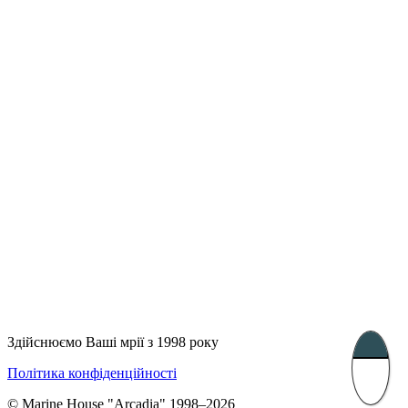
Лондон, Велика Британія
Бухарест, Румунія
UK 47a South Audley
33, Vasile Lascar str. Apt.7
Street
+40 747 886 707
+44 207 866 2257
Несебр, Болгарія
39 Edelvajs street
+359 89 550 28 00
Subscribe
Здійснюємо Ваші мрії з 1998 року
Політика конфіденційності
© Marine House "Arcadia" 1998–2026