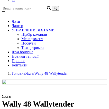
Яхти
Чартер
УПРАВЛІННЯ ЯХТАМИ
Підбір команди
Менеджмент
Послуги
Техпідтримка
Riva boutique
Новини та події
Про нас
Контакти
Головна
Яхты
Wally 48 Wallytender
Яхта
Wally 48 Wallytender