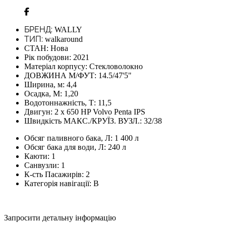
БРЕНД:
WALLY
ТИП:
walkaround
СТАН:
Нова
Рік побудови:
2021
Матеріал корпусу:
Стекловолокно
ДОВЖИНА М/ФУТ:
14.5/47'5"
Ширина, м:
4,4
Осадка, М:
1,20
Водотоннажність, Т:
11,5
Двигун:
2 х 650 HP Volvo Penta IPS
Швидкість МАКС./КРУЇЗ. ВУЗЛ.:
32/38
Обсяг паливного бака, Л:
1 400 л
Обсяг бака для води, Л:
240 л
Каюти:
1
Санвузли:
1
К-сть Пасажирів:
2
Категорія навігації:
В
Запросити детальну інформацію