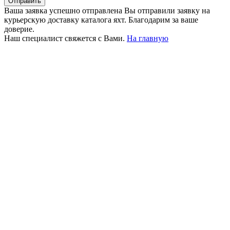
Отправить
Ваша заявка успешно отправлена
Вы отправили заявку на
курьерскую доставку каталога яхт. Благодарим за ваше
доверие.
Наш специалист свяжется с Вами.
На главную
+380 50 316 54 78
Связь по @
+380 44 390 61 01
info@arkadia.com.ua
Лондон, Великобритания
Бухарест, Румыния
UK 47a South Audley
33, Vasile Lascar str. Apt.7
Street
+40 747 886 707
+44 207 866 2257