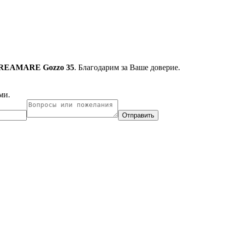
REAMARE Gozzo 35
. Благодарим за Ваше доверие.
ми.
Отправить
ухарест, Румыния
Несебр, Болгария
33, Vasile Lascar str. Apt.7
39 Edelvajs street