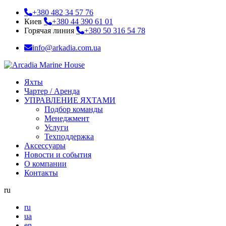
+380 482 34 57 76
Киев
+380 44 390 61 01
Горячая линия
+380 50 316 54 78
info@arkadia.com.ua
Яхты
Чартер / Аренда
УПРАВЛЕНИЕ ЯХТАМИ
Подбор команды
Менеджмент
Услуги
Техподдержка
Аксессуары
Новости и события
О компании
Контакты
ru
ru
ua
en