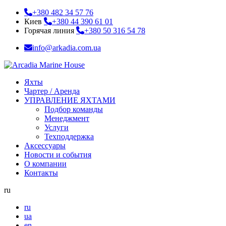
+380 482 34 57 76
Киев
+380 44 390 61 01
Горячая линия
+380 50 316 54 78
info@arkadia.com.ua
Яхты
Чартер / Аренда
УПРАВЛЕНИЕ ЯХТАМИ
Подбор команды
Менеджмент
Услуги
Техподдержка
Аксессуары
Новости и события
О компании
Контакты
ru
ru
ua
en