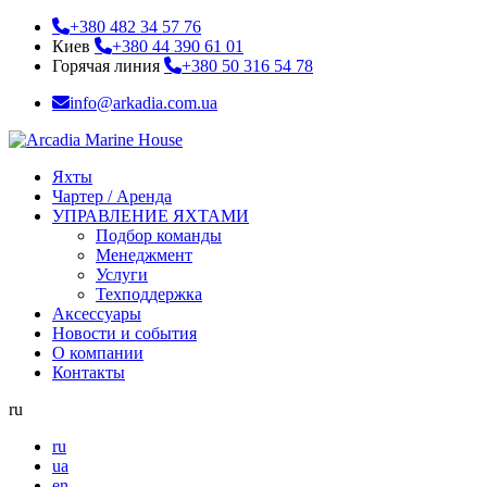
+380 482 34 57 76
Киев
+380 44 390 61 01
Горячая линия
+380 50 316 54 78
info@arkadia.com.ua
Яхты
Чартер / Аренда
УПРАВЛЕНИЕ ЯХТАМИ
Подбор команды
Менеджмент
Услуги
Техподдержка
Аксессуары
Новости и события
О компании
Контакты
ru
ru
ua
en