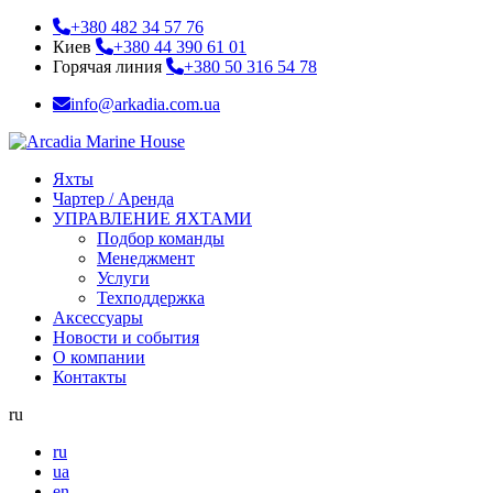
+380 482 34 57 76
Киев
+380 44 390 61 01
Горячая линия
+380 50 316 54 78
info@arkadia.com.ua
Яхты
Чартер / Аренда
УПРАВЛЕНИЕ ЯХТАМИ
Подбор команды
Менеджмент
Услуги
Техподдержка
Аксессуары
Новости и события
О компании
Контакты
ru
ru
ua
en