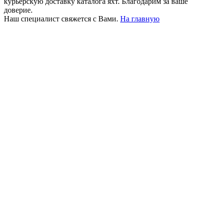
курьерскую доставку каталога яхт. Благодарим за ваше
доверие.
Наш специалист свяжется с Вами.
На главную
+380 50 316 54 78
Связь по @
+380 44 390 61 01
info@arkadia.com.ua
Лондон, Великобритания
Бухарест, Румыния
UK 47a South Audley
33, Vasile Lascar str. Apt.7
Street
+40 747 886 707
+44 207 866 2257