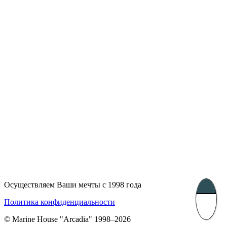
Лондон, Великобритания
Бухарест, Румыния
UK 47a South Audley
33, Vasile Lascar str. Apt.7
Street
+40 747 886 707
+44 207 866 2257
Несебр, Болгария
39 Edelvajs street
+359 89 550 28 00
Subscribe
Осуществляем Ваши мечты с 1998 года
Политика конфиденциальности
© Marine House "Arcadia" 1998–2026