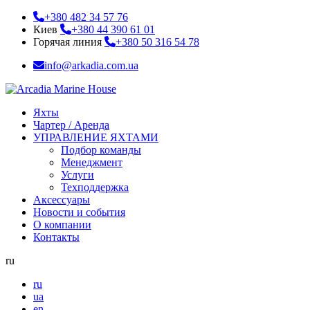
+380 482 34 57 76
Киев
+380 44 390 61 01
Горячая линия
+380 50 316 54 78
info@arkadia.com.ua
Яхты
Чартер / Аренда
УПРАВЛЕНИЕ ЯХТАМИ
Подбор команды
Менеджмент
Услуги
Техподдержка
Аксессуары
Новости и события
О компании
Контакты
ru
ru
ua
en