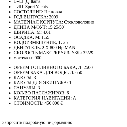
БРЕНД:
Itama
ТИП:
Sport Yachts
СОСТОЯНИЕ:
Не новая
ГОД ВЫПУСКА:
2009
МАТЕРИАЛ КОРПУСА:
Стекловолокно
ДЛИНА М/ФУТ:
15.25/50'
ШИРИНА, М:
4,61
ОСАДКА, М:
1,55
ВОДОИЗМЕЩЕНИЕ, Т:
25
ДВИГАТЕЛЬ:
2 X 800 Hp MAN
СКОРОСТЬ МАКС./КРУИЗ. УЗЛ.:
35/29
моточасы:
900
ОБЪЕМ ТОПЛИВНОГО БАКА, Л:
2500
ОБЪЕМ БАКА ДЛЯ ВОДЫ, Л:
650
КАЮТЫ:
3
КАЮТЫ ДЛЯ ЭКИПАЖА:
1
САНУЗЛЫ:
3
КОЛ-ВО ПАССАЖИРОВ:
6
КАТЕГОРИЯ НАВИГАЦИИ:
A
СТОИМОСТЬ:
450 000 €
Запросить подробную информацию