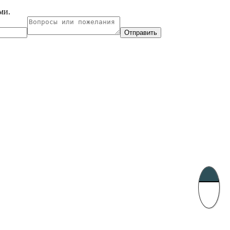
ми.
Отправить
ухарест, Румыния
Несебр, Болгария
33, Vasile Lascar str. Apt.7
39 Edelvajs street
+40 747 886 707
+359 89 550 28 00
Subscribe