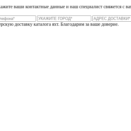
укажите ваши контактные данные и наш специалист свяжется с ва
рскую доставку каталога яхт. Благодарим за ваше доверие.
Лондон, Великобритания
Б
UK 47a South Audley Street
+44 207 866 2257