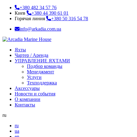
+380 482 34 57 76
Киев
+380 44 390 61 01
Горячая линия
+380 50 316 54 78
info@arkadia.com.ua
Яхты
Чартер / Аренда
УПРАВЛЕНИЕ ЯХТАМИ
Подбор команды
Менеджмент
Услуги
Техподдержка
Аксессуары
Новости и события
О компании
Контакты
ru
ru
ua
en