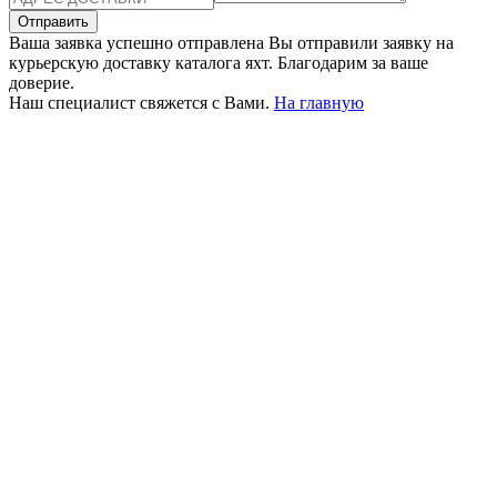
Отправить
Ваша заявка успешно отправлена
Вы отправили заявку на
курьерскую доставку каталога яхт. Благодарим за ваше
доверие.
Наш специалист свяжется с Вами.
На главную
+380 50 316 54 78
Связь по @
+380 44 390 61 01
info@arkadia.com.ua
Лондон, Великобритания
Бухарест, Румыния
UK 47a South Audley
33, Vasile Lascar str. Apt.7
Street
+40 747 886 707
+44 207 866 2257