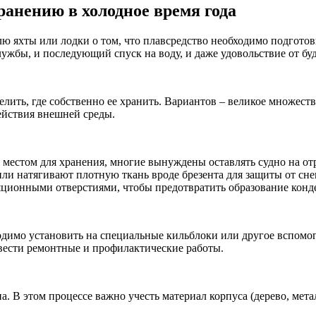
ранению в холодное время года
ю яхты или лодки о том, что плавсредство необходимо подготов
службы, и последующий спуск на воду, и даже удовольствие от бу
лить, где собственно ее хранить. Вариантов – великое множество
ействия внешней среды.
 местом для хранения, многие вынуждены оставлять судно на о
или натягивают плотную ткань вроде брезента для защиты от сн
ционными отверстиями, чтобы предотвратить образование конде
ходимо установить на специальные кильблоки или другое вспомог
вести ремонтные и профилактические работы.
. В этом процессе важно учесть материал корпуса (дерево, метал