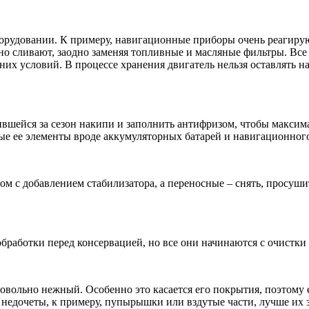
борудовании. К примеру, навигационные приборы очень реагирую
но сливают, заодно заменяя топливные и масляные фильтры. Вс
их условий. В процессе хранения двигатель нельзя оставлять на
вившейся за сезон накипи и заполнить антифризом, чтобы макси
рые ее элементы вроде аккумуляторных батарей и навигационног
 с добавлением стабилизатора, а переносные – снять, просуши
обработки перед консервацией, но все они начинаются с очистки
овольно нежный. Особенно это касается его покрытия, поэтому
едочеты, к примеру, пупырышки или вздутые части, лучше их з