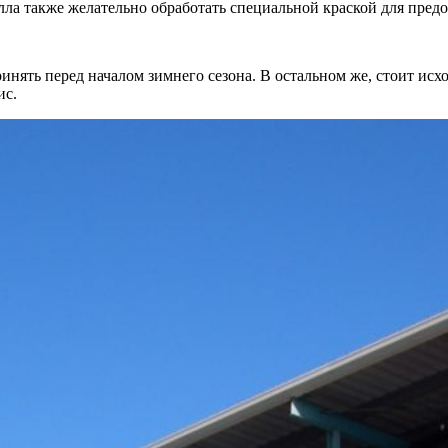
лла также желательно обработать специальной краской для пред
нять перед началом зимнего сезона. В остальном же, стоит исхо
ис.