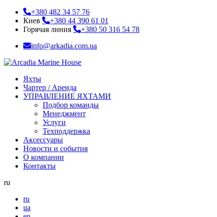
+380 482 34 57 76
Киев
+380 44 390 61 01
Горячая линия
+380 50 316 54 78
info@arkadia.com.ua
Яхты
Чартер / Аренда
УПРАВЛЕНИЕ ЯХТАМИ
Подбор команды
Менеджмент
Услуги
Техподдержка
Аксессуары
Новости и события
О компании
Контакты
ru
ru
ua
en