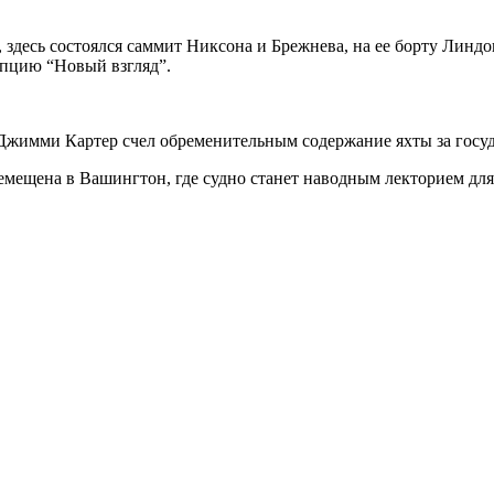
 здесь состоялся саммит Никсона и Брежнева, на ее борту Линдо
пцию “Новый взгляд”.
т Джимми Картер счел обременительным содержание яхты за госуд
емещена в Вашингтон, где судно станет наводным лекторием дл
Лондон, Великобритания
Б