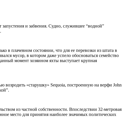
т запустения и забвения. Судно, служившее “водной”
.
о в плачевном состоянии, что для ее перевозки из штата в
вался мусор, в котором даже успело обосноваться семейство
 данный момент хозяином яхты выступает крупная
ью возродить «старушку» Sequoia, построенную на верфи John
кой”.
льством из частной собственности. Впоследствии 32-метровая
енное место для принятия наиболее значимых политических