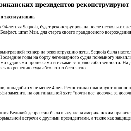
мериканских президентов реконструируют
 в эксплуатации.
94-летняя Sequoia, будет реконструирована после нескольких ле
Белфаст, штат Мэн, для старта своего грандиозного возрождения
ыигравшей тендер на реконструкцию яхты, Sequoia была настольк
Последние годы на борту легендарного судна понемногу накапли
ыми судовыми процессами и исками за право собственности. На
ось по решению суда абсолютно бесплатно.
в, понадобится не менее 4 лет. Ремонтники планируют полност
рфи заменить на оригинальной яхте “почти все, досочка за досоч
нчания Великой депрессии была выкуплена американским правите
еформальной встречи с другими президентами, а также как защищ