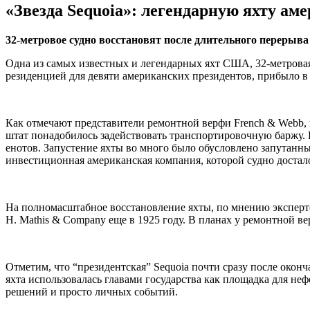
«Звезда Sequoia»: легендарную яхту а
32-метровое судно восстановят после длительного перерыва
Одна из самых известных и легендарных яхт США, 32-метровая 
резиденцией для девяти американских президентов, прибыло в 
Как отмечают представители ремонтной верфи French & Webb, в
штат понадобилось задействовать транспортировочную баржу. 
енотов. Запустение яхты во много было обусловлено запутанн
инвестиционная американская компания, которой судно достал
На полномасштабное восстановление яхты, по мнению эксперто
H. Mathis & Company еще в 1925 году. В планах у ремонтной ве
Отметим, что “президентская” Sequoia почти сразу после око
яхта использовалась главами государства как площадка для н
решений и просто личных событий.