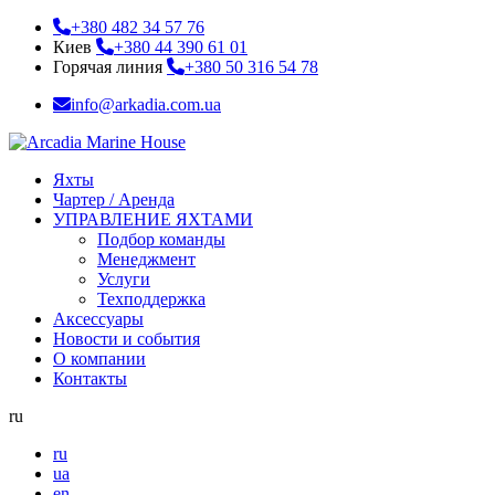
+380 482 34 57 76
Киев
+380 44 390 61 01
Горячая линия
+380 50 316 54 78
info@arkadia.com.ua
Яхты
Чартер / Аренда
УПРАВЛЕНИЕ ЯХТАМИ
Подбор команды
Менеджмент
Услуги
Техподдержка
Аксессуары
Новости и события
О компании
Контакты
ru
ru
ua
en