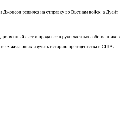
н Джонсон решился на отправку во Вьетнам войск, а Дуайт
арственный счет и продал ее в руки частных собственников.
я всех желающих изучить историю президентства в США.
ухарест, Румыния
Несебр, Болгария