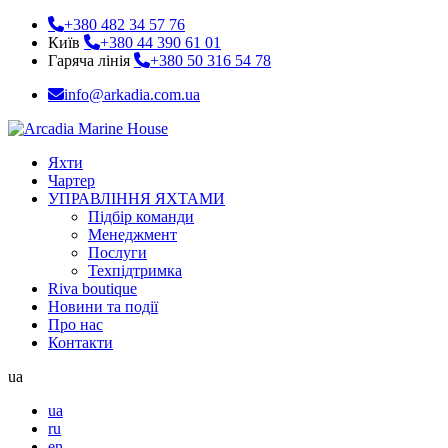
+380 482 34 57 76
Київ
+380 44 390 61 01
Гаряча лінія
+380 50 316 54 78
info@arkadia.com.ua
Яхти
Чартер
УПРАВЛІННЯ ЯХТАМИ
Підбір команди
Менеджмент
Послуги
Техпідтримка
Riva boutique
Новини та події
Про нас
Контакти
ua
ua
ru
en