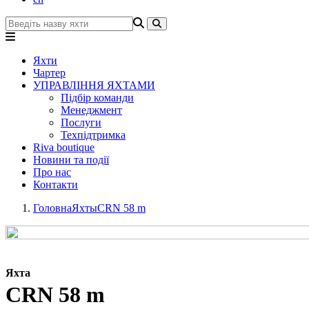
Яхти
Чартер
УПРАВЛІННЯ ЯХТАМИ
Підбір команди
Менеджмент
Послуги
Техпідтримка
Riva boutique
Новини та події
Про нас
Контакти
Головна
Яхты
CRN 58 m
Яхта
CRN 58 m