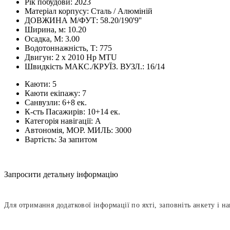
Рік побудови:
2023
Матеріал корпусу:
Сталь / Алюміній
ДОВЖИНА М/ФУТ:
58.20/190'9''
Ширина, м:
10.20
Осадка, М:
3.00
Водотоннажність, Т:
775
Двигун:
2 x 2010 Hp MTU
Швидкість МАКС./КРУЇЗ. ВУЗЛ.:
16/14
Каюти:
5
Каюти екіпажу:
7
Санвузли:
6+8 eк.
К-сть Пасажирів:
10+14 eк.
Категорія навігації:
А
Автономія, МОР. МИЛЬ:
3000
Вартість:
За запитом
Запросити детальну інформацію
Для отримання додаткової інформації по яхті, заповніть анкету і н