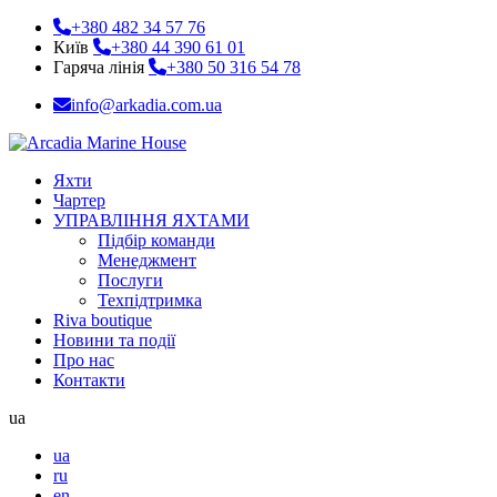
+380 482 34 57 76
Київ
+380 44 390 61 01
Гаряча лінія
+380 50 316 54 78
info@arkadia.com.ua
Яхти
Чартер
УПРАВЛІННЯ ЯХТАМИ
Підбір команди
Менеджмент
Послуги
Техпідтримка
Riva boutique
Новини та події
Про нас
Контакти
ua
ua
ru
en