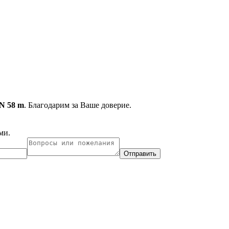
N 58 m
. Благодарим за Ваше доверие.
ми.
Отправить
ухарест, Румыния
Несебр, Болгария