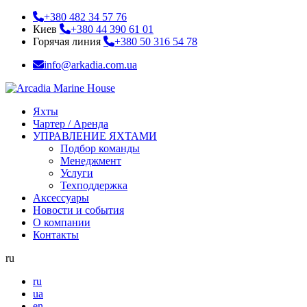
+380 482 34 57 76
Киев
+380 44 390 61 01
Горячая линия
+380 50 316 54 78
info@arkadia.com.ua
Яхты
Чартер / Аренда
УПРАВЛЕНИЕ ЯХТАМИ
Подбор команды
Менеджмент
Услуги
Техподдержка
Аксессуары
Новости и события
О компании
Контакты
ru
ru
ua
en