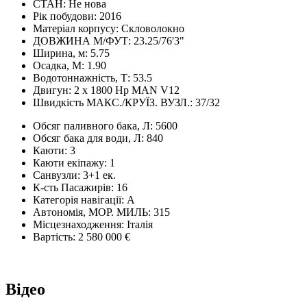
СТАН:
Не нова
Рік побудови:
2016
Матеріал корпусу:
Скловолокно
ДОВЖИНА М/ФУТ:
23.25/76'3"
Ширина, м:
5.75
Осадка, М:
1.90
Водотоннажність, Т:
53.5
Двигун:
2 х 1800 Hp MAN V12
Швидкість МАКС./КРУЇЗ. ВУЗЛ.:
37/32
Обсяг паливного бака, Л:
5600
Обсяг бака для води, Л:
840
Каюти:
3
Каюти екіпажу:
1
Санвузли:
3+1 ек.
К-сть Пасажирів:
16
Категорія навігації:
А
Автономія, МОР. МИЛЬ:
315
Місцезнаходження:
Італія
Вартість:
2 580 000 €
Відео