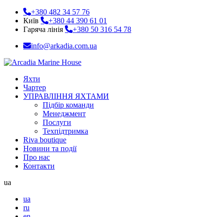
+380 482 34 57 76
Київ
+380 44 390 61 01
Гаряча лінія
+380 50 316 54 78
info@arkadia.com.ua
Яхти
Чартер
УПРАВЛІННЯ ЯХТАМИ
Підбір команди
Менеджмент
Послуги
Техпідтримка
Riva boutique
Новини та події
Про нас
Контакти
ua
ua
ru
en