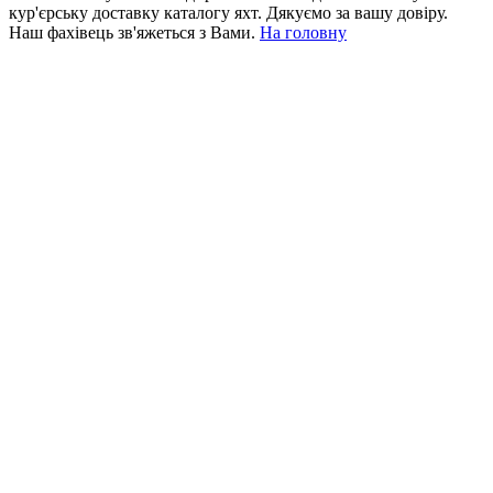
кур'єрську доставку каталогу яхт. Дякуємо за вашу довіру.
Наш фахівець зв'яжеться з Вами.
На головну
+380 50 316 54 78
Зв'язок через @
+380 44 390 61 01
info@arkadia.com.ua
Лондон, Велика Британія
Бухарест, Румунія
UK 47a South Audley
33, Vasile Lascar str. Apt.7
Street
+40 747 886 707
+44 207 866 2257