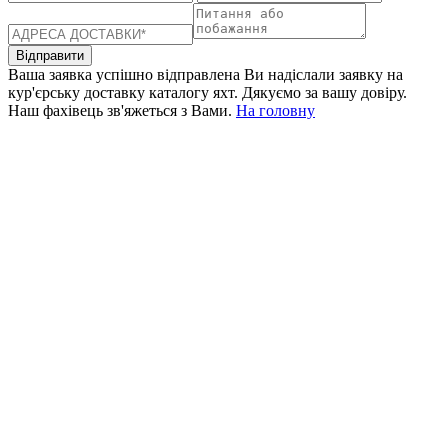
Відправити
Ваша заявка успішно відправлена
Ви надіслали заявку на
кур'єрську доставку каталогу яхт. Дякуємо за вашу довіру.
Наш фахівець зв'яжеться з Вами.
На головну
+380 50 316 54 78
Зв'язок через @
+380 44 390 61 01
info@arkadia.com.ua
Лондон, Велика Британія
Бухарест, Румунія
UK 47a South Audley
33, Vasile Lascar str. Apt.7
Street
+40 747 886 707