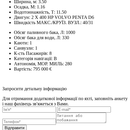
Ширина, м:
3.50
Осадка, М:
1.16
Водотоннажність, Т:
11.50
Двигун:
2 X 400 HP VOLVO PENTA D6
Швидкість МАКС./КРУЇЗ. ВУЗЛ.:
40/31
Обсяг паливного бака, Л:
1000
Обсяг бака для води, Л:
330
Каюти:
1
Санвузли:
1
К-сть Пасажирів:
8
Категорія навігації:
В
Автономія, МОР. МИЛЬ:
280
Вартість:
795 000 €
Запросити детальну інформацію
Для отримання додаткової інформації по яхті, заповніть анкету
і наш фахівець зв'яжеться з Вами.
Відправити