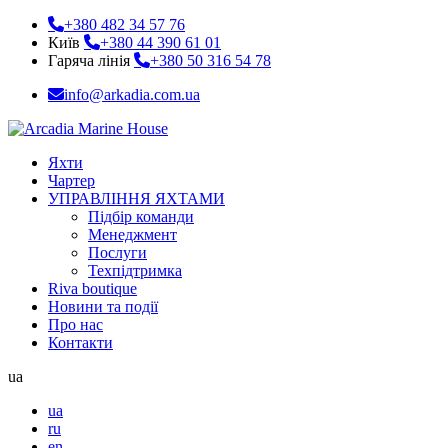
+380 482 34 57 76
Київ
+380 44 390 61 01
Гаряча лінія
+380 50 316 54 78
info@arkadia.com.ua
Яхти
Чартер
УПРАВЛІННЯ ЯХТАМИ
Підбір команди
Менеджмент
Послуги
Техпідтримка
Riva boutique
Новини та події
Про нас
Контакти
ua
ua
ru
en