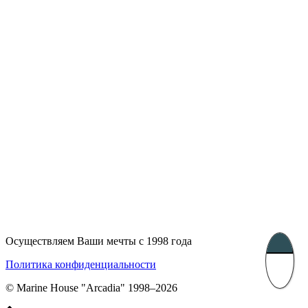
UK 47a South Audley
33, Vasile Lascar str. Apt.7
Street
+40 747 886 707
+44 207 866 2257
Несебр, Болгария
39 Edelvajs street
+359 89 550 28 00
Subscribe
Осуществляем Ваши мечты с 1998 года
Политика конфиденциальности
© Marine House "Arcadia" 1998–2026