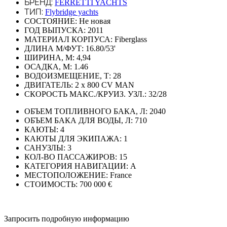
БРЕНД:
FERRETTI YACHTS
ТИП:
Flybridge yachts
СОСТОЯНИЕ:
Не новая
ГОД ВЫПУСКА:
2011
МАТЕРИАЛ КОРПУСА:
Fiberglass
ДЛИНА М/ФУТ:
16.80/53'
ШИРИНА, М:
4,94
ОСАДКА, М:
1.46
ВОДОИЗМЕЩЕНИЕ, Т:
28
ДВИГАТЕЛЬ:
2 x 800 CV MAN
СКОРОСТЬ МАКС./КРУИЗ. УЗЛ.:
32/28
ОБЪЕМ ТОПЛИВНОГО БАКА, Л:
2040
ОБЪЕМ БАКА ДЛЯ ВОДЫ, Л:
710
КАЮТЫ:
4
КАЮТЫ ДЛЯ ЭКИПАЖА:
1
САНУЗЛЫ:
3
КОЛ-ВО ПАССАЖИРОВ:
15
КАТЕГОРИЯ НАВИГАЦИИ:
A
МЕСТОПОЛОЖЕНИЕ:
France
СТОИМОСТЬ:
700 000 €
Запросить подробную информацию