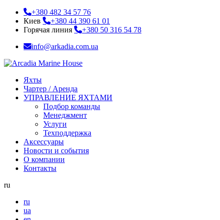
+380 482 34 57 76
Киев
+380 44 390 61 01
Горячая линия
+380 50 316 54 78
info@arkadia.com.ua
Яхты
Чартер / Аренда
УПРАВЛЕНИЕ ЯХТАМИ
Подбор команды
Менеджмент
Услуги
Техподдержка
Аксессуары
Новости и события
О компании
Контакты
ru
ru
ua
en