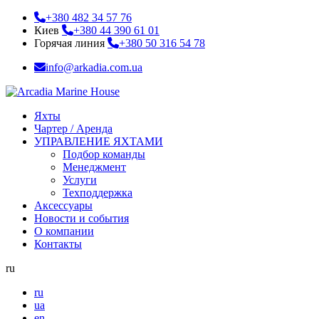
+380 482 34 57 76
Киев
+380 44 390 61 01
Горячая линия
+380 50 316 54 78
info@arkadia.com.ua
Яхты
Чартер / Аренда
УПРАВЛЕНИЕ ЯХТАМИ
Подбор команды
Менеджмент
Услуги
Техподдержка
Аксессуары
Новости и события
О компании
Контакты
ru
ru
ua
en