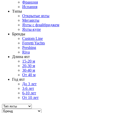
Франция
Испания
Типы
Открытые яхты
Мегаяхты
Яхты с флайбриджем
Яхты-купе
Бренды
Custom Line
Ferretti Yachts
Pershing
Riva
Длина яхт
15-20 м
20-30 м
30-40 м
От 40 м
Год яхт
До 3 лет
3-6 лет
6-10 лет
От 10 лет