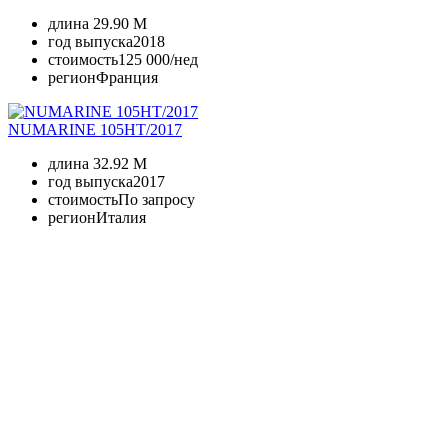
длина
29.90 M
год выпуска
2018
стоимость
125 000/нед
регион
Франция
NUMARINE 105HT/2017
длина
32.92 M
год выпуска
2017
стоимость
По запросу
регион
Италия
+380 50 316 54 78
Связь по @
+380 44 390 61 01
info@arkadia.com.ua