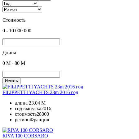
Стоимость
0
-
10 000 000
Длина
0
M -
80
M
Искать
FILIPPETTI YACHTS 23m 2016 год
длина
23.04 M
год выпуска
2016
стоимость
28000
регион
Франция
RIVA 100 CORSARO