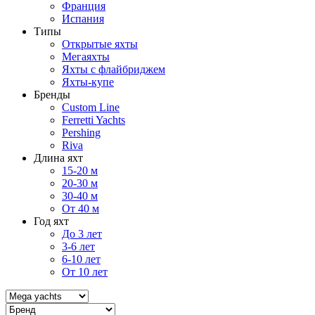
Франция
Испания
Типы
Открытые яхты
Мегаяхты
Яхты с флайбриджем
Яхты-купе
Бренды
Custom Line
Ferretti Yachts
Pershing
Riva
Длина яхт
15-20 м
20-30 м
30-40 м
От 40 м
Год яхт
До 3 лет
3-6 лет
6-10 лет
От 10 лет