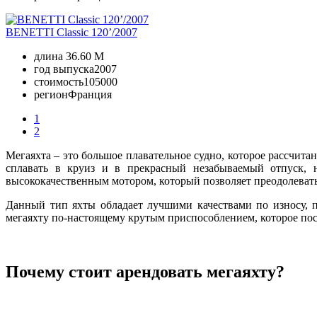
BENETTI Classic 120’/2007
длина
36.60 M
год выпуска
2007
стоимость
105000
регион
Франция
1
2
Мегаяхта – это большое плавательное судно, которое рассчита
сплавать в круиз и в прекрасный незабываемый отпуск,
высококачественным мотором, который позволяет преодолевать
Данный тип яхты обладает лучшими качествами по износу, п
мегаяхту по-настоящему крутым приспособлением, которое по
Почему стоит арендовать мегаяхту?