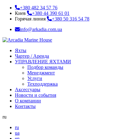
+380 482 34 57 76
Киев
+380 44 390 61 01
Горячая линия
+380 50 316 54 78
info@arkadia.com.ua
Яхты
Чартер / Аренда
УПРАВЛЕНИЕ ЯХТАМИ
Подбор команды
Менеджмент
Услуги
Техподдержка
Аксессуары
Новости и события
О компании
Контакты
ru
ru
ua
en