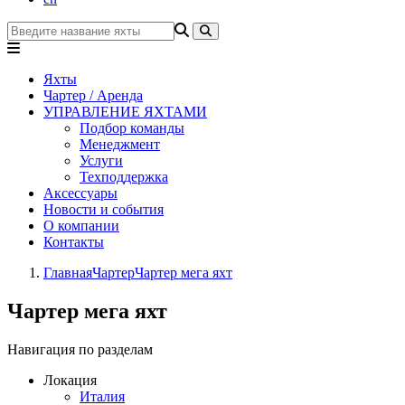
Яхты
Чартер / Аренда
УПРАВЛЕНИЕ ЯХТАМИ
Подбор команды
Менеджмент
Услуги
Техподдержка
Аксессуары
Новости и события
О компании
Контакты
Главная
Чартер
Чартер мега яхт
Чартер мега яхт
Навигация по разделам
Локация
Италия