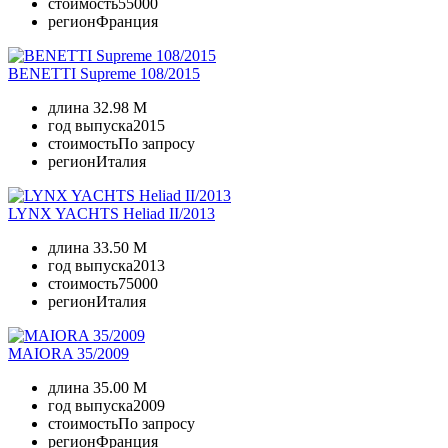
стоимость
55000
регион
Франция
BENETTI Supreme 108/2015
длина
32.98 M
год выпуска
2015
стоимость
По запросу
регион
Италия
LYNX YACHTS Heliad II/2013
длина
33.50 M
год выпуска
2013
стоимость
75000
регион
Италия
MAIORA 35/2009
длина
35.00 M
год выпуска
2009
стоимость
По запросу
регион
Франция