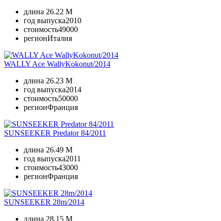
длина
26.22 M
год выпуска
2010
стоимость
49000
регион
Италия
WALLY Ace WallyKokonut/2014
длина
26.23 M
год выпуска
2014
стоимость
50000
регион
Франция
SUNSEEKER Predator 84/2011
длина
26.49 M
год выпуска
2011
стоимость
43000
регион
Франция
SUNSEEKER 28m/2014
длина
28.15 M