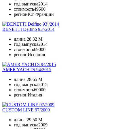
год выпуска
2014
стоимость
49500
регион
Юг Франции
BENETTI Delfino 93’/2014
длина
28.32 M
год выпуска
2014
стоимость
69000
регион
Испания
AMER YACHTS 94/2015
длина
28.65 M
год выпуска
2015
стоимость
60000
регион
Италия
CUSTOM LINE 97/2009
длина
29.50 M
год выпуска
2009