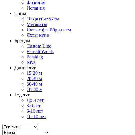
Франция
Испания
Типы
Открытые яхты
Мегаяхты
Яхты с флайбриджем
Яхты-купе
Бренды
Custom Line
Ferretti Yachts
Pershing
Riva
Длина яхт
15-20 м
20-30 м
30-40 м
От 40 м
Год яхт
До 3 лет
3-6 лет
6-10 лет
От 10 лет