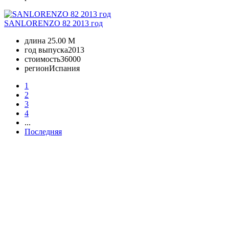
SANLORENZO 82 2013 год
длина
25.00 M
год выпуска
2013
стоимость
36000
регион
Испания
1
2
3
4
...
Последняя
+380 50 316 54 78
Связь по @
+380 44 390 61 01
info@arkadia.com.ua