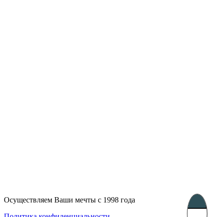
Лондон, Великобритания
Бухарест, Румыния
UK 47a South Audley
33, Vasile Lascar str. Apt.7
Street
+40 747 886 707
+44 207 866 2257
Несебр, Болгария
39 Edelvajs street
+359 89 550 28 00
Subscribe
Осуществляем Ваши мечты с 1998 года
Политика конфиденциальности