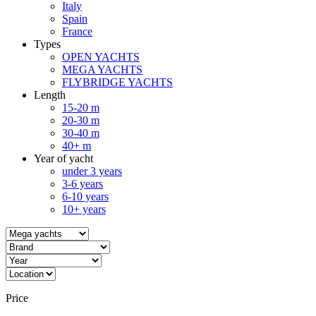
Italy
Spain
France
Types
OPEN YACHTS
MEGA YACHTS
FLYBRIDGE YACHTS
Length
15-20 m
20-30 m
30-40 m
40+ m
Year of yacht
under 3 years
3-6 years
6-10 years
10+ years
Price