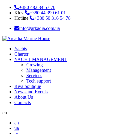
+380 482 34 57 76
Kiev
+380 44 390 61 01
Hotline
+380 50 316 54 78
info@arkadia.com.ua
Yachts
Charter
YACHT MANAGEMENT
Crewing
Management
Services
Tech support
Riva boutique
News and Events
About Us
Contacts
en
en
ua
ru