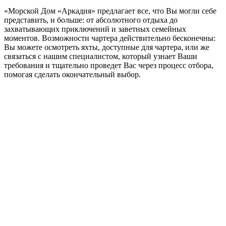
«Морской Дом «Аркадия» предлагает все, что Вы могли себе
представить, и больше: от абсолютного отдыха до
захватывающих приключений и заветных семейных
моментов. Возможности чартера действительно бесконечны:
Вы можете осмотреть яхты, доступные для чартера, или же
связаться с нашим специалистом, который узнает Ваши
требования и тщательно проведет Вас через процесс отбора,
помогая сделать окончательный выбор.
+380 50 316 54 78
Get in touch by @
+380 44 390 61 01
info@arkadia.com.ua
London, UK
Bucharest, Romania
UK 47a South Audley
33, Vasile Lascar str. Apt.7