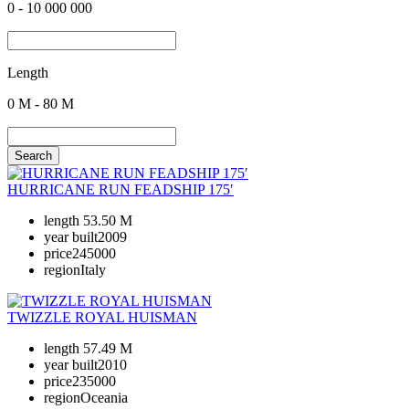
0
-
10 000 000
Length
0
M -
80
M
Search
HURRICANE RUN FEADSHIP 175′
length
53.50 M
year built
2009
price
245000
region
Italy
TWIZZLE ROYAL HUISMAN
length
57.49 M
year built
2010
price
235000
region
Oceania