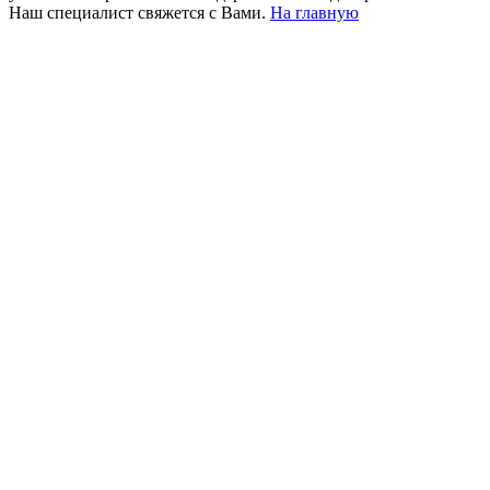
Наш специалист свяжется с Вами.
На главную
+380 50 316 54 78
Связь по @
+380 44 390 61 01
info@arkadia.com.ua
Лондон, Великобритания
Бухарест, Румыния
UK 47a South Audley
33, Vasile Lascar str. Apt.7
Street
+40 747 886 707
+44 207 866 2257
Несебр, Болгария