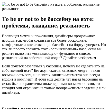
Тo be or not to be бассейну на яхте:
проблемы, ожидание, реальность
Воплощая мечты и пожелания, дизайнеры продолжают
изощряться, чтобы создавать все более роскошные,
комфортные и впечатляющие бассейны на борту суперяхт. Но
так ли просто сложить этот «оллинклюзный» пазл, если вы
решите включить «освежающую» функцию в список
развлечений на собственной лодке? Давайте разберемся.
Если хочется развлечься у бассейна, почему не сделать это на
собственной яхте? Без акул, скатов, опасных медуз – такая
возможность есть, и на яхтах лакшери-сегмента она всегда
входит в комплект. И если еще десять лет назад бассейны на
яхтах были ограничены инженерными возможностями, то
сегодня они ограничены только воображением владельца или
дизайнера.
Бассейны, водопады и аквариумы: чем богаты люксовые