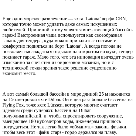
Еще одно морское развлечение — яхта ‘Latona’ верфи CRN,
которая точно может удивить даже самых искушенных
любителей. Причиной этому является впечатляющий бассейн-
гараж! Выстроенная чаша используется как своеобразная
гавань для тендера, куда можно причалить с гостями и
комфортно подняться на борт ‘Latona’. А когда погода не
позволяет наслаждаться отдыхом на открытом воздухе, тендер
покидает гараж. Мало того, что эта инновация выглядит очень
изысканно за счет стен из бирюзовой мозаики, но и с
технической точки зрения такое решение существенно
экономит место.
А вот самый большой бассейн в мире длиной 25 м находится
на 156-метровой яхте Dilbar. Он в два раза больше бассейна на
Flying Fox, тоже яхте Lürssen, которую многие считают
идеалом среди суперяхт. Бассейн на Dilbar —
полуолимпийский, и, чтобы спроектировать сооружение,
вмещающее 180 кубометров воды, инженерам пришлось
потрудиться. Не так легко было «обмануть» законы физики,
чтобы весь этот «файв-старз» гордо держался на плаву.