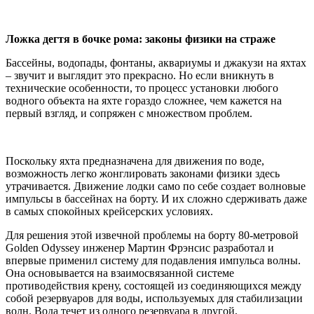
Ложка дегтя в бочке рома: законы физики на страже
Бассейны, водопады, фонтаны, аквариумы и джакузи на яхтах
– звучит и выглядит это прекрасно. Но если вникнуть в
технические особенности, то процесс установки любого
водного объекта на яхте гораздо сложнее, чем кажется на
первый взгляд, и сопряжен с множеством проблем.
Поскольку яхта предназначена для движения по воде,
возможность легко жонглировать законами физики здесь
утрачивается. Движение лодки само по себе создает волновые
импульсы в бассейнах на борту. И их сложно сдерживать даже
в самых спокойных крейсерских условиях.
Для решения этой извечной проблемы на борту 80-метровой
Golden Odyssey инженер Мартин Фрэнсис разработал и
впервые применил систему для подавления импульса волны.
Она основывается на взаимосвязанной системе
противодействия крену, состоящей из соединяющихся между
собой резервуаров для воды, используемых для стабилизации
волн. Вода течет из одного резервуара в другой,