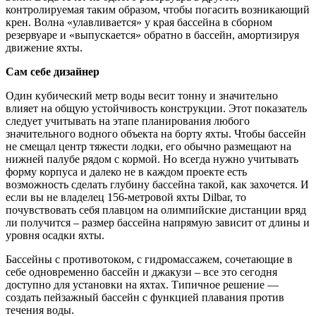
контролируемая таким образом, чтобы погасить возникающий
крен. Волна «улавливается» у края бассейна в сборном
резервуаре и «выпускается» обратно в бассейн, амортизируя
движение яхты.
Сам себе дизайнер
Один кубический метр воды весит тонну и значительно
влияет на общую устойчивость конструкции. Этот показатель
следует учитывать на этапе планирования любого
значительного водного объекта на борту яхты. Чтобы бассейн
не смещал центр тяжести лодки, его обычно размещают на
нижней палубе рядом с кормой. Но всегда нужно учитывать
форму корпуса и далеко не в каждом проекте есть
возможность сделать глубину бассейна такой, как захочется. И
если вы не владелец 156-метровой яхты Dilbar, то
почувствовать себя плавцом на олимпийские дистанции вряд
ли получится – размер бассейна напрямую зависит от длины и
уровня осадки яхты.
Бассейны с противотоком, с гидромассажем, сочетающие в
себе одновременно бассейн и джакузи – все это сегодня
доступно для установки на яхтах. Типичное решение —
создать пейзажный бассейн с функцией плавания против
течения воды.