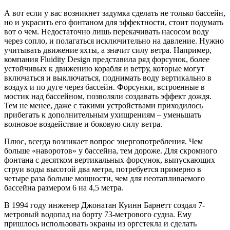
А вот если у вас возникнет задумка сделать не только бассейн,
но и украсить его фонтаном для эффектности, стоит подумать
вот о чем. Недостаточно лишь перекачивать насосом воду
через сопло, и полагаться исключительно на давление. Нужно
учитывать движение яхты, а значит силу ветра. Например,
компания Fluidity Design представила ряд форсунок, более
устойчивых к движению корабля и ветру, которые могут
включаться и выключаться, поднимать воду вертикально в
воздух и по дуге через бассейн. Форсунки, встроенные в
мостик над бассейном, позволяли создавать эффект дождя.
Тем не менее, даже с такими устройствами приходилось
прибегать к дополнительным ухищрениям – уменьшать
волновое воздействие и боковую силу ветра.
Плюс, всегда возникает вопрос энергопотребления. Чем
больше «наворотов» у бассейна, тем дороже. Для скромного
фонтана с десятком вертикальных форсунок, выпускающих
струи воды высотой два метра, потребуется примерно в
четыре раза больше мощности, чем для неотапливаемого
бассейна размером 6 на 4,5 метра.
В 1994 году инженер Джонатан Куинн Барнетт создал 7-
метровый водопад на борту 73-метрового судна. Ему
пришлось использовать экраны из оргстекла и сделать