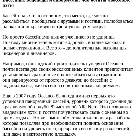
яхты
Бассейн на яхте, в основном, это место, где можно
расслабиться, пообщаться с друзьями и гостями, полюбоваться
на океан или красивую островную лагуну вокруг.
Но просто бассейнами нынче уже никого не удивишь.
Поэтому многие теперь хотят водопады, водные каскады и
целые аттракционы. Все это – дополнительные вызовы для
инженеров и дизайнеров.
Например, голландский производитель суперяхт Oceanco
почти всегда для своих эксклюзивных клиентов предпочитает
устанавливать различные водные объекты и аттракционы –
они варьируются от простого джакузи до бассейна с
водопадом и даже бассейна со встроенным аквариумом.
Еще в 2007 году Oceanco были одними из первых кто
установил панорамный бассейн, уровень которого доходил до
края кормовой палубы 82-метровой Alfa Nero. Это позволило
владельцам яхты и гостям почувствовать связь с океаном во
время отдыха. Но «изюминкой» стала инженерная разработка,
которая позволяла при необходимости поднять основание
бассейна на уровень пола, превратив его в зону развлечений,
или даже в вертолетную площадку.