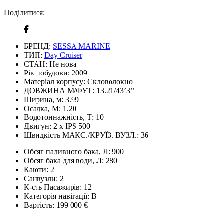
Поділитися:
БРЕНД:
SESSA MARINE
ТИП:
Day Cruiser
СТАН:
Не нова
Рік побудови:
2009
Матеріал корпусу:
Скловолокно
ДОВЖИНА М/ФУТ:
13.21/43’3’’
Ширина, м:
3.99
Осадка, М:
1.20
Водотоннажність, Т:
10
Двигун:
2 x IPS 500
Швидкість МАКС./КРУЇЗ. ВУЗЛ.:
36
Обсяг паливного бака, Л:
900
Обсяг бака для води, Л:
280
Каюти:
2
Санвузли:
2
К-сть Пасажирів:
12
Категорія навігації:
В
Вартість:
199 000 €