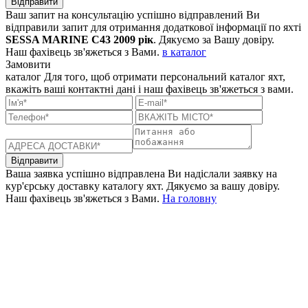
Відправити
Ваш запит на консультацію успішно відправлений
Ви
відправили запит для отримання додаткової інформації по яхті
SESSA MARINE C43 2009 рік
. Дякуємо за Вашу довіру.
Наш фахівець зв'яжеться з Вами.
в каталог
Замовити
каталог
Для того, щоб отримати персональний каталог яхт,
вкажіть ваші контактні дані і наш фахівець зв'яжеться з вами.
Відправити
Ваша заявка успішно відправлена
Ви надіслали заявку на
кур'єрську доставку каталогу яхт. Дякуємо за вашу довіру.
Наш фахівець зв'яжеться з Вами.
На головну
+380 50 316 54 78
Зв'язок через @
+380 44 390 61 01
info@arkadia.com.ua