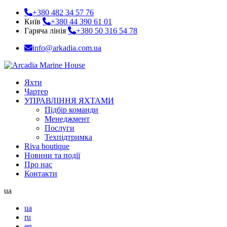
+380 482 34 57 76
Київ
+380 44 390 61 01
Гаряча лінія
+380 50 316 54 78
info@arkadia.com.ua
Яхти
Чартер
УПРАВЛІННЯ ЯХТАМИ
Підбір команди
Менеджмент
Послуги
Техпідтримка
Riva boutique
Новини та події
Про нас
Контакти
ua
ua
ru
en