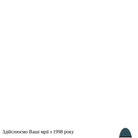
Лондон, Велика Британія
Бухарест, Румунія
UK 47a South Audley
33, Vasile Lascar str. Apt.7
Street
+40 747 886 707
+44 207 866 2257
Несебр, Болгарія
39 Edelvajs street
+359 89 550 28 00
Subscribe
Здійснюємо Ваші мрії з 1998 року