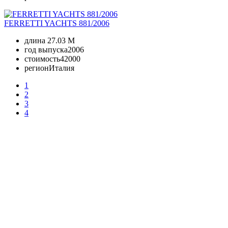
FERRETTI YACHTS 881/2006
длина
27.03 M
год выпуска
2006
стоимость
42000
регион
Италия
1
2
3
4
+380 50 316 54 78
Связь по @
+380 44 390 61 01
info@arkadia.com.ua