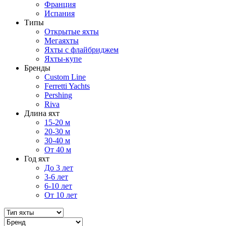
Франция
Испания
Типы
Открытые яхты
Мегаяхты
Яхты с флайбриджем
Яхты-купе
Бренды
Custom Line
Ferretti Yachts
Pershing
Riva
Длина яхт
15-20 м
20-30 м
30-40 м
От 40 м
Год яхт
До 3 лет
3-6 лет
6-10 лет
От 10 лет