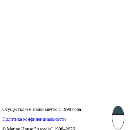
Лондон, Великобритания
Бухарест, Румыния
UK 47a South Audley
33, Vasile Lascar str. Apt.7
Street
+40 747 886 707
+44 207 866 2257
Несебр, Болгария
39 Edelvajs street
+359 89 550 28 00
Subscribe
Осуществляем Ваши мечты с 1998 года
Политика конфиденциальности
© Marine House "Arcadia" 1998–2026