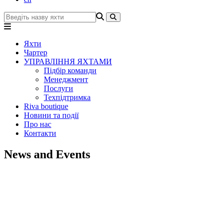
Яхти
Чартер
УПРАВЛІННЯ ЯХТАМИ
Підбір команди
Менеджмент
Послуги
Техпідтримка
Riva boutique
Новини та події
Про нас
Контакти
News and Events
+380 50 316 54 78
Зв'язок через @