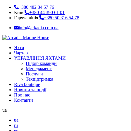
+380 482 34 57 76
Київ
+380 44 390 61 01
Гаряча лінія
+380 50 316 54 78
info@arkadia.com.ua
Яхти
Чартер
УПРАВЛІННЯ ЯХТАМИ
Підбір команди
Менеджмент
Послуги
Техпідтримка
Riva boutique
Новини та події
Про нас
Контакти
ua
ua
ru
en