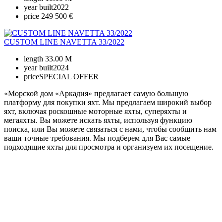
year built
2022
price
249 500 €
CUSTOM LINE NAVETTA 33/2022
length
33.00 M
year built
2024
price
SPECIAL OFFER
«Морской дом «Аркадия» предлагает самую большую
платформу для покупки яхт. Мы предлагаем широкий выбор
яхт, включая роскошные моторные яхты, суперяхты и
мегаяхты. Вы можете искать яхты, используя функцию
поиска, или Вы можете связаться с нами, чтобы сообщить нам
ваши точные требования. Мы подберем для Вас самые
подходящие яхты для просмотра и организуем их посещение.
+380 50 316 54 78
Get in touch by @