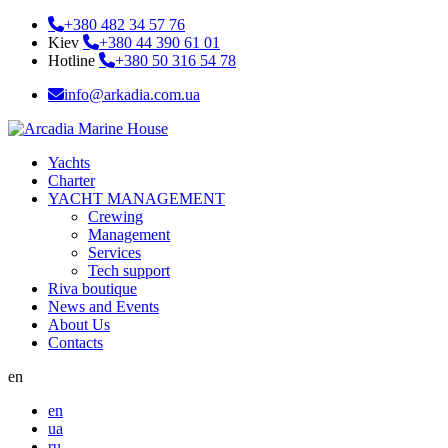
+380 482 34 57 76
Kiev
+380 44 390 61 01
Hotline
+380 50 316 54 78
info@arkadia.com.ua
Yachts
Charter
YACHT MANAGEMENT
Crewing
Management
Services
Tech support
Riva boutique
News and Events
About Us
Contacts
en
en
ua
ru