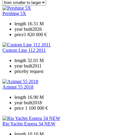
Pershing 5X
length
16.51 M
year built
2026
price
1 820 000 €
Custom Line 112 2011
length
32.01 M
year built
2011
price
by request
Azimut 55 2018
length
16.90 M
year built
2018
price
1 100 000 €
Rio Yachts Espera 34 NEW
length
10.10 M