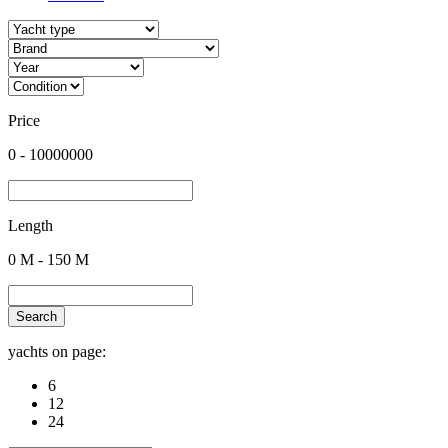
Price
0
-
10000000
Length
0
M -
150
M
Search
yachts on page:
6
12
24