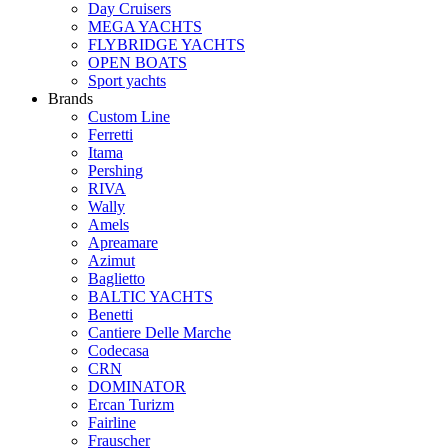
Day Cruisers
MEGA YACHTS
FLYBRIDGE YACHTS
OPEN BOATS
Sport yachts
Brands
Custom Line
Ferretti
Itama
Pershing
RIVA
Wally
Amels
Apreamare
Azimut
Baglietto
BALTIC YACHTS
Benetti
Cantiere Delle Marche
Сodecasa
CRN
DOMINATOR
Ercan Turizm
Fairline
Frauscher