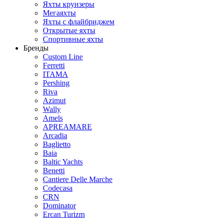
Яхты круизеры
Мегаяхты
Яхты с флайбриджем
Открытые яхты
Спортивные яхты
Бренды
Custom Line
Ferretti
ITAMA
Pershing
Riva
Azimut
Wally
Amels
APREAMARE
Arcadia
Baglietto
Baia
Baltic Yachts
Benetti
Сantiere Delle Marche
Codecasa
CRN
Dominator
Ercan Turizm