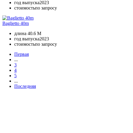
год выпуска
2023
стоимость
по запросу
Baglietto 40m
длина
40.6 M
год выпуска
2023
стоимость
по запросу
Первая
...
3
4
5
...
Последняя
+380 50 316 54 78
Связь по @
+380 44 390 61 01