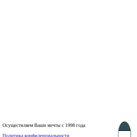
Лондон, Великобритания
Бухарест, Румыния
UK 47a South Audley
33, Vasile Lascar str. Apt.7
Street
+40 747 886 707
+44 207 866 2257
Несебр, Болгария
39 Edelvajs street
+359 89 550 28 00
Subscribe
Осуществляем Ваши мечты с 1998 года
Политика конфиденциальности