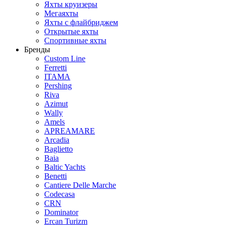
Яхты круизеры
Мегаяхты
Яхты с флайбриджем
Открытые яхты
Спортивные яхты
Бренды
Custom Line
Ferretti
ITAMA
Pershing
Riva
Azimut
Wally
Amels
APREAMARE
Arcadia
Baglietto
Baia
Baltic Yachts
Benetti
Сantiere Delle Marche
Codecasa
CRN
Dominator
Ercan Turizm