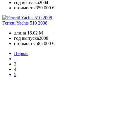
год выпуска
2004
стоимость
350 000 €
Ferretti Yachts 510 2008
длина
16.02 M
год выпуска
2008
стоимость
585 000 €
Первая
...
3
4
5
+380 50 316 54 78
Связь по @
+380 44 390 61 01
info@arkadia.com.ua