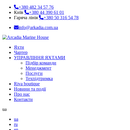
+380 482 34 57 76
Київ
+380 44 390 61 01
Гаряча лінія
+380 50 316 54 78
info@arkadia.com.ua
Яхти
Чартер
УПРАВЛІННЯ ЯХТАМИ
Підбір команди
Менеджмент
Послуги
Техпідтримка
Riva boutique
Новини та події
Про нас
Контакти
ua
ua
ru
en