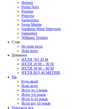
Heesen
Perini Navi
Prestige
Princess
Sanlorenzo
Sessa Marine
Southern Wind Shipyards
Sunseeker
Williams Tenders
Cтан
Не нові яхти
Нові яхти
Довжина
ЯХТИ ДО 20 М
ЯХТИ 20 М – 30 М
ЯХТИ 30 М – 40 М
ЯХТИ ВІД 40 МЕТРІВ
Рік
Будь-який
Нові яхти
Яхти до 3 років
Яхти 3-6 рокiв
Яхти 6-10 рокiв
Яхти від 10 років
Показати все