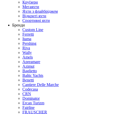
Круїзери
Мегаяхти
Яхти з флайбріджем
Відкриті яхти
Спортивні яхти
Бренди
Custom Line
Ferretti
Itama
Pershing
Riva
Wally
Amels
Apreamare
Azimut
Baglietto
Baltic Yachts
Benetti
Сantiere Delle Marche
Codecasa
CRN
Dominator
Ercan Turizm
Fairline
FRAUSCHER