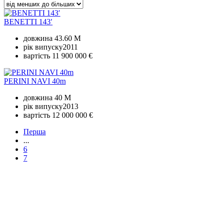
BENETTI 143′
довжина
43.60 M
рік випуску
2011
вартість
11 900 000 €
PERINI NAVI 40m
довжина
40 M
рік випуску
2013
вартість
12 000 000 €
Перша
...
6
7
+380 50 316 54 78
Зв'язок через @