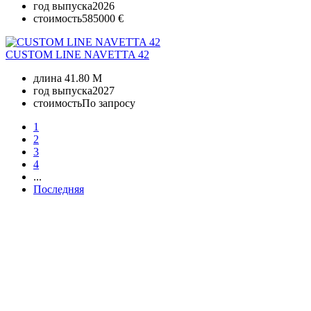
год выпуска
2026
стоимость
585000 €
CUSTOM LINE NAVETTA 42
длина
41.80 M
год выпуска
2027
стоимость
По запросу
1
2
3
4
...
Последняя
+380 50 316 54 78
Связь по @
+380 44 390 61 01
info@arkadia.com.ua