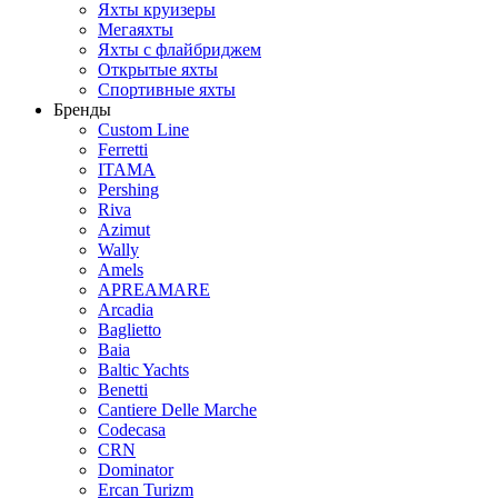
Яхты круизеры
Мегаяхты
Яхты с флайбриджем
Открытые яхты
Спортивные яхты
Бренды
Custom Line
Ferretti
ITAMA
Pershing
Riva
Azimut
Wally
Amels
APREAMARE
Arcadia
Baglietto
Baia
Baltic Yachts
Benetti
Сantiere Delle Marche
Codecasa
CRN
Dominator
Ercan Turizm