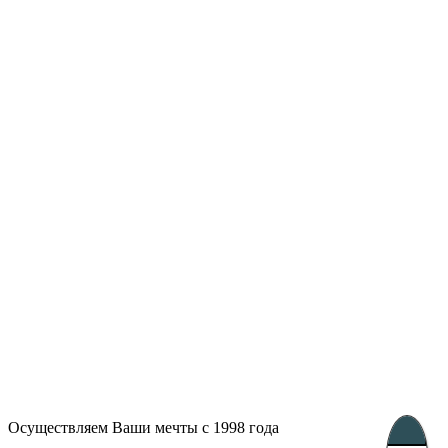
Лондон, Великобритания
Бухарест, Румыния
UK 47a South Audley
33, Vasile Lascar str. Apt.7
Street
+40 747 886 707
+44 207 866 2257
Несебр, Болгария
39 Edelvajs street
+359 89 550 28 00
Subscribe
Осуществляем Ваши мечты с 1998 года