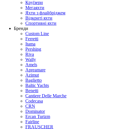
Круїзери
Мегаяхти
Яхти з флайбріджем
Відкриті яхти
Спортивні яхти
Бренди
Custom Line
Ferretti
Itama
Pershing
Riva
Wally
Amels
Apreamare
Azimut
Baglietto
Baltic Yachts
Benetti
Сantiere Delle Marche
Codecasa
CRN
Dominator
Ercan Turizm
Fairline
FRAUSCHER