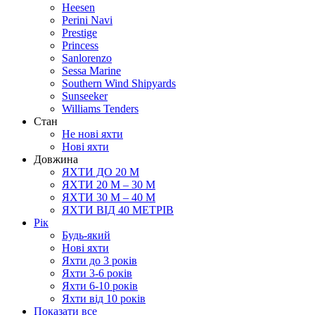
Heesen
Perini Navi
Prestige
Princess
Sanlorenzo
Sessa Marine
Southern Wind Shipyards
Sunseeker
Williams Tenders
Cтан
Не нові яхти
Нові яхти
Довжина
ЯХТИ ДО 20 М
ЯХТИ 20 М – 30 М
ЯХТИ 30 М – 40 М
ЯХТИ ВІД 40 МЕТРІВ
Рік
Будь-який
Нові яхти
Яхти до 3 років
Яхти 3-6 рокiв
Яхти 6-10 рокiв
Яхти від 10 років
Показати все