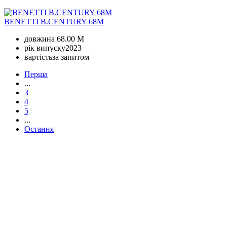
BENETTI B.CENTURY 68M
довжина
68.00 M
рік випуску
2023
вартість
за запитом
Перша
...
3
4
5
...
Остання
+380 50 316 54 78
Зв'язок через @
+380 44 390 61 01
info@arkadia.com.ua