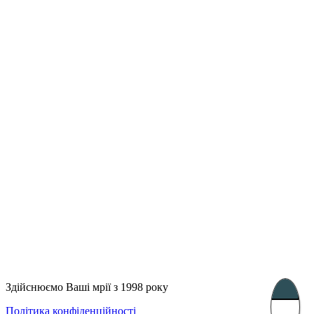
Лондон, Велика Британія
Бухарест, Румунія
UK 47a South Audley
33, Vasile Lascar str. Apt.7
Street
+40 747 886 707
+44 207 866 2257
Несебр, Болгарія
39 Edelvajs street
+359 89 550 28 00
Subscribe
Здійснюємо Ваші мрії з 1998 року
Політика конфіденційності