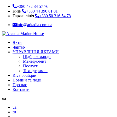
+380 482 34 57 76
Київ
+380 44 390 61 01
Гаряча лінія
+380 50 316 54 78
info@arkadia.com.ua
Яхти
Чартер
УПРАВЛІННЯ ЯХТАМИ
Підбір команди
Менеджмент
Послуги
Техпідтримка
Riva boutique
Новини та події
Про нас
Контакти
ua
ua
ru
en