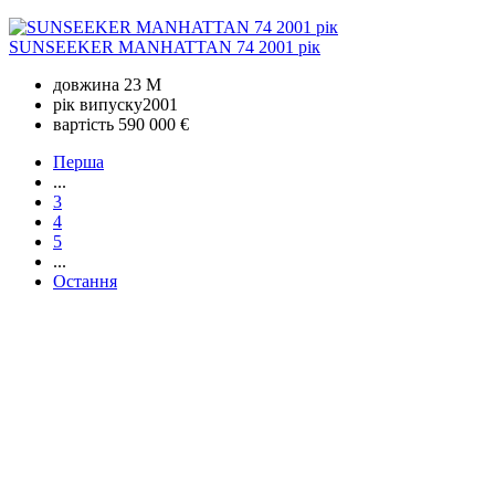
SUNSEEKER MANHATTAN 74 2001 рік
довжина
23 M
рік випуску
2001
вартість
590 000 €
Перша
...
3
4
5
...
Остання
+380 50 316 54 78
Зв'язок через @
+380 44 390 61 01
info@arkadia.com.ua