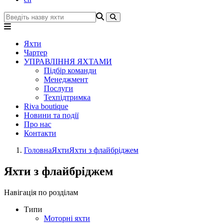
Яхти
Чартер
УПРАВЛІННЯ ЯХТАМИ
Підбір команди
Менеджмент
Послуги
Техпідтримка
Riva boutique
Новини та події
Про нас
Контакти
Головна
Яхти
Яхти з флайбріджем
Яхти з флайбріджем
Навігація по розділам
Типи
Моторні яхти