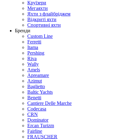
Круїзери
Мегаяхти
Яхти з флайбріджем
Відкриті яхти
Спортивні яхти
Бренди
Custom Line
Ferretti
Itama
Pershing
Riva
Wally
Amels
Apreamare
Azimut
Baglietto
Baltic Yachts
Benetti
Сantiere Delle Marche
Codecasa
CRN
Dominator
Ercan Turizm
Fairline
FRAUSCHER