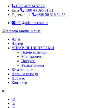
+380 482 34 57 76
Київ
+380 44 390 61 01
Гаряча лінія
+380 50 316 54 78
info@arkadia.com.ua
Яхти
Чартер
УПРАВЛІННЯ ЯХТАМИ
Підбір команди
Менеджмент
Послуги
Техпідтримка
Riva boutique
Новини та події
Про нас
Контакти
ua
ua
ru
en