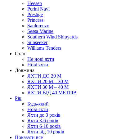
Heesen
Perini Navi
Prestige
Princess
Sanlorenzo
Sessa Marine
Southern Wind Shipyards
Sunseeker
Williams Tenders
Cтан
Не нові яхти
Нові яхти
Довжина
ЯХТИ ДО 20 М
ЯХТИ 20 М – 30 М
ЯХТИ 30 М – 40 М
ЯХТИ ВІД 40 МЕТРІВ
Рік
Будь-який
Нові яхти
Яхти до 3 років
Яхти 3-6 рокiв
Яхти 6-10 рокiв
Яхти від 10 років
Показати все