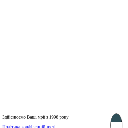
Лондон, Велика Британія
Бухарест, Румунія
UK 47a South Audley
33, Vasile Lascar str. Apt.7
Street
+40 747 886 707
+44 207 866 2257
Несебр, Болгарія
39 Edelvajs street
+359 89 550 28 00
Subscribe
Здійснюємо Ваші мрії з 1998 року
Політика конфіденційності